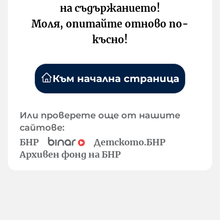
на съдържанието!
Моля, опитайте отново по-
късно!
Към начална страница
Или проверете още от нашите
сайтове:
БНР
Детското.БНР
Архивен фонд на БНР