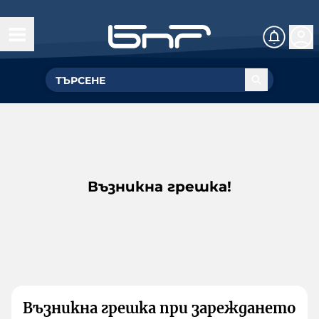
Възникна грешка!
Възникна грешка при зареждането