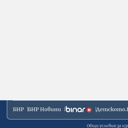
БНР
БНР Новини
Детското.
Общи условия за из