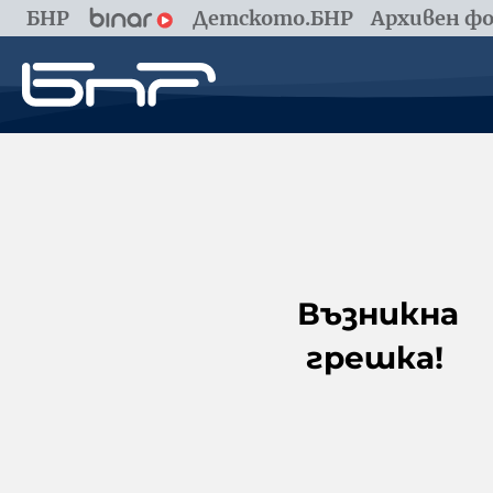
БНР
Детското.БНР
Архивен фо
Възникна
грешка!