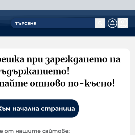
решка при зареждането на
съдържанието!
тайте отново по-късно!
Към начална страница
е от нашите сайтове: