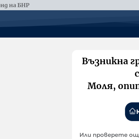
нд на БНР
Възникна г
Моля, опи
Или проверете ощ