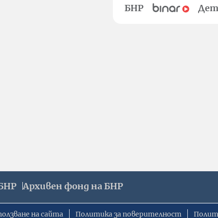
БНР
Дет
БНР
Архивен фонд на БНР
ползване на сайта
Политика за поверителност
Полит