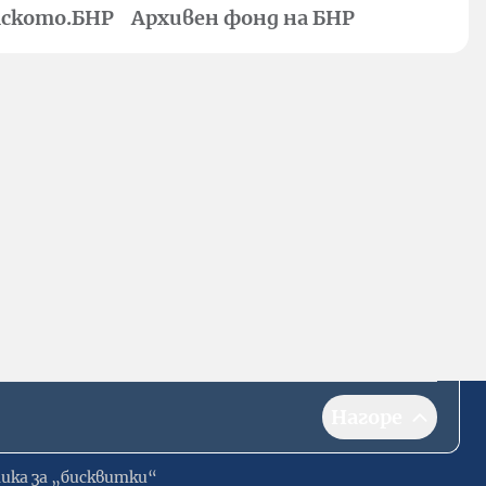
ското.БНР
Архивен фонд на БНР
Нагоре
ика за „бисквитки“