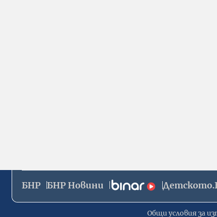
БНР
БНР Новини
Детското.
Общи условия за из