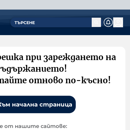
решка при зареждането на
съдържанието!
тайте отново по-късно!
Към начална страница
е от нашите сайтове: