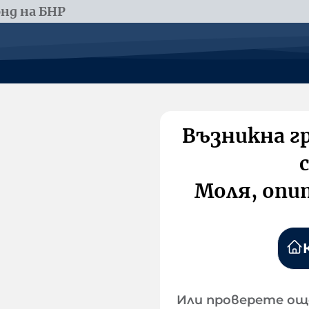
нд на БНР
Възникна г
Моля, опи
Или проверете ощ