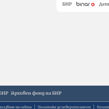
БНР
Дет
БНР
Архивен фонд на БНР
ползване на сайта
Политика за поверителност
Полит