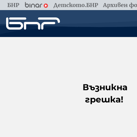
БНР
Детското.БНР
Архивен фо
Възникна
грешка!