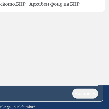
ското.БНР
Архивен фонд на БНР
Нагоре
ика за „бисквитки“