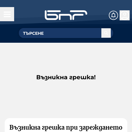
Възникна грешка!
Възникна грешка при зареждането