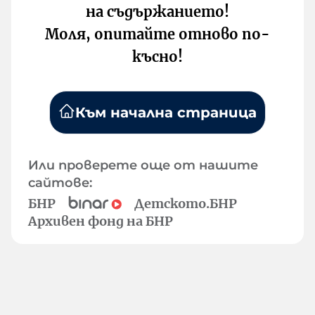
на съдържанието!
Моля, опитайте отново по-
късно!
Към начална страница
Или проверете още от нашите
сайтове:
БНР
Детското.БНР
Архивен фонд на БНР