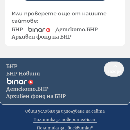
Или проверете още от нашите
сайтове:
БНР
Детското.БНР
Архивен фонд на БНР
БНР
Нагоре
БНР Новини
Детското.БНР
Архивен фонд на БНР
Общи условия за използване на сайта
Политика за поверителност
Политика за „бисквитки“