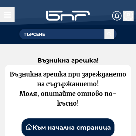
Възникна грешка!
Възникна грешка при зареждането
на съдържанието!
Моля, опитайте отново по-
късно!
Към начална страница