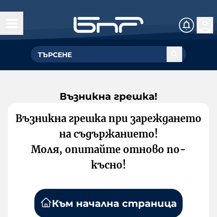
Възникна грешка!
Възникна грешка при зареждането
на съдържанието!
Моля, опитайте отново по-
късно!
Към начална страница