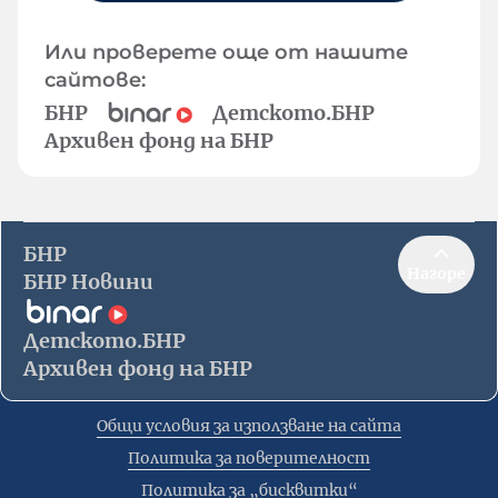
Или проверете още от нашите
сайтове:
БНР
Детското.БНР
Архивен фонд на БНР
БНР
Нагоре
БНР Новини
Детското.БНР
Архивен фонд на БНР
Общи условия за използване на сайта
Политика за поверителност
Политика за „бисквитки“