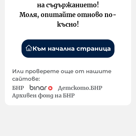
на съдържанието!
Моля, опитайте отново по-
късно!
Към начална страница
Или проверете още от нашите
сайтове:
БНР
Детското.БНР
Архивен фонд на БНР