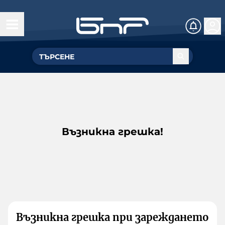
Възникна грешка!
Възникна грешка при зареждането