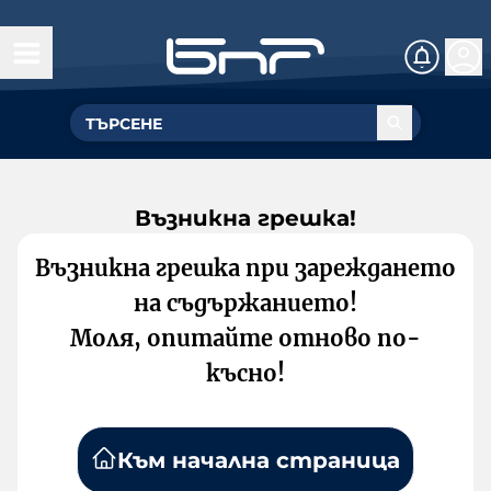
Възникна грешка!
Възникна грешка при зареждането
на съдържанието!
Моля, опитайте отново по-
късно!
Към начална страница