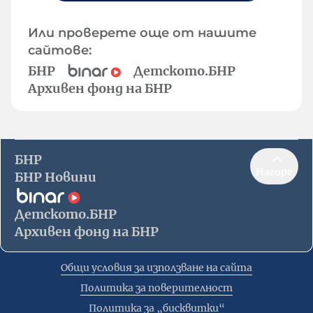
Или проверете още от нашите
сайтове:
БНР
Детското.БНР
Архивен фонд на БНР
БНР
Нагоре
БНР Новини
Детското.БНР
Архивен фонд на БНР
Общи условия за използване на сайта
Политика за поверителност
Политика за „бисквитки“