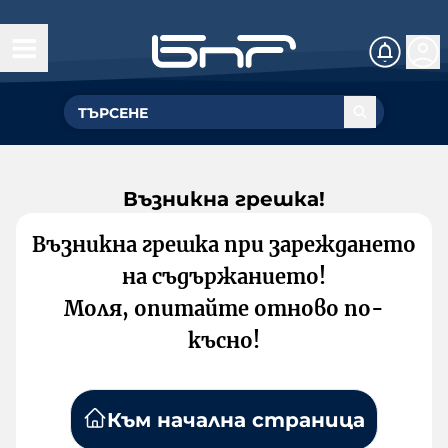
Възникна грешка!
Възникна грешка при зареждането
на съдържанието!
Моля, опитайте отново по-
късно!
Към начална страница