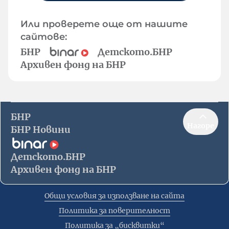
Или проверете още от нашите
сайтове:
БНР
Детското.БНР
Архивен фонд на БНР
БНР
Нагоре
БНР Новини
Детското.БНР
Архивен фонд на БНР
Общи условия за използване на сайта
Политика за поверителност
Политика за „бисквитки“