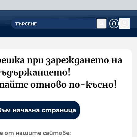
решка при зареждането на
съдържанието!
тайте отново по-късно!
Към начална страница
е от нашите сайтове: