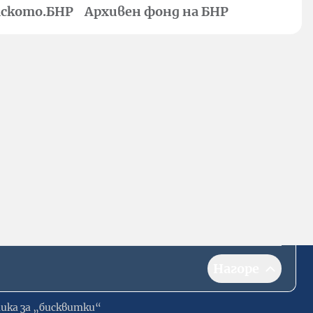
ското.БНР
Архивен фонд на БНР
Нагоре
ика за „бисквитки“