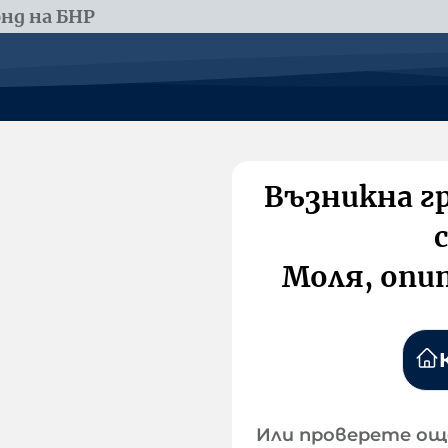
нд на БНР
Възникна г
Моля, опи
Или проверете ощ