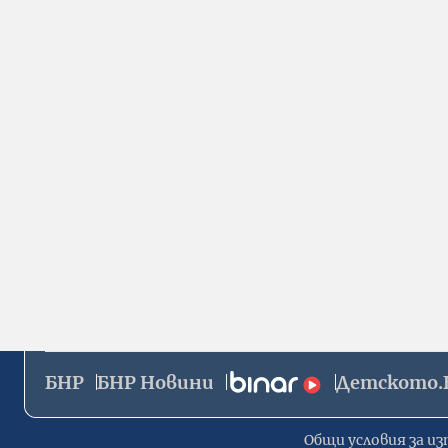
БНР
БНР Новини
Детското.
Общи условия за из