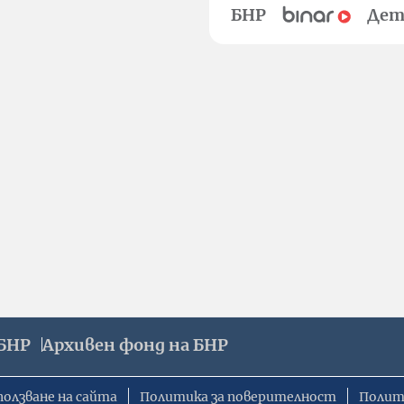
БНР
Дет
БНР
Архивен фонд на БНР
ползване на сайта
Политика за поверителност
Полит