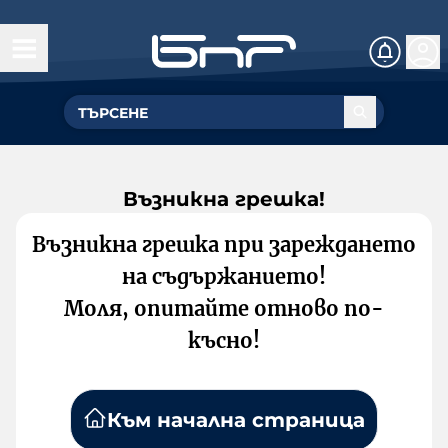
Възникна грешка!
Възникна грешка при зареждането
на съдържанието!
Моля, опитайте отново по-
късно!
Към начална страница