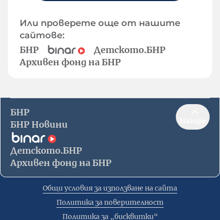
Или проверете още от нашите
сайтове:
БНР
Детското.БНР
Архивен фонд на БНР
БНР
Нагоре
БНР Новини
Детското.БНР
Архивен фонд на БНР
Общи условия за използване на сайта
Политика за поверителност
Политика за „бисквитки“