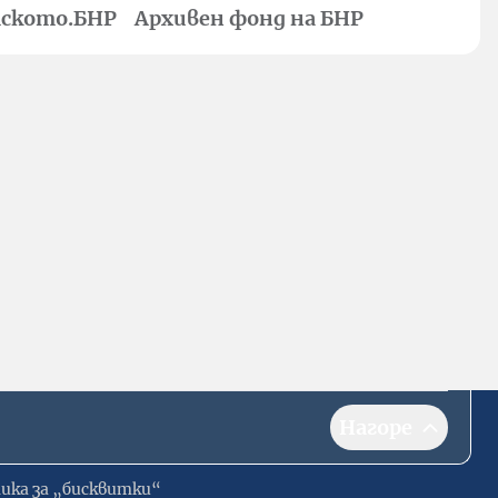
ското.БНР
Архивен фонд на БНР
Нагоре
ика за „бисквитки“