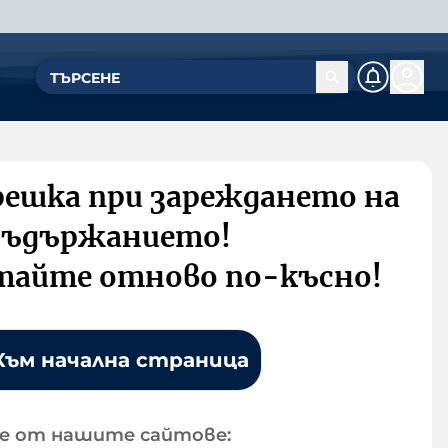
решка при зареждането на
съдържанието!
тайте отново по-късно!
Към начална страница
е от нашите сайтове: