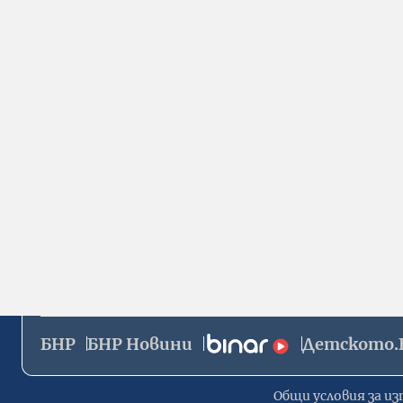
БНР
БНР Новини
Детското.
Общи условия за из