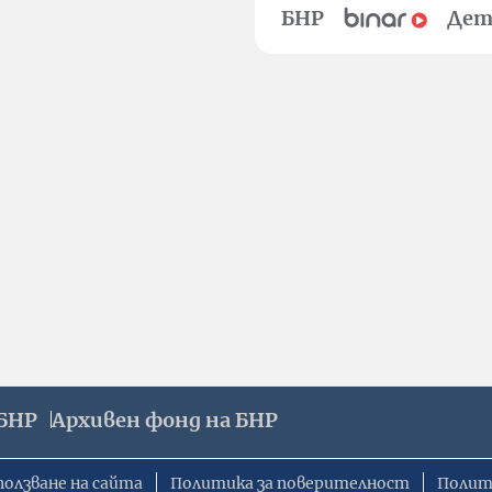
БНР
Дет
БНР
Архивен фонд на БНР
ползване на сайта
Политика за поверителност
Полит