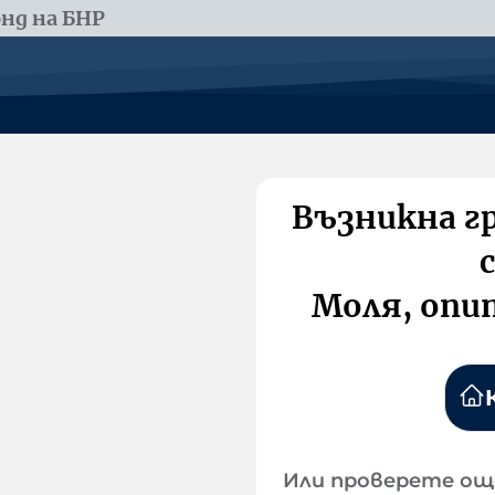
нд на БНР
Възникна г
Моля, опи
Или проверете ощ