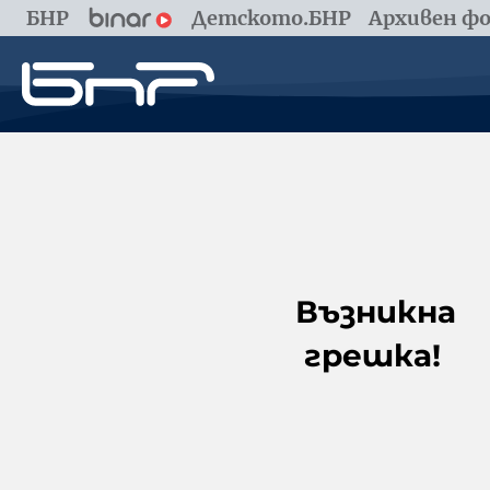
БНР
Детското.БНР
Архивен фо
Възникна
грешка!