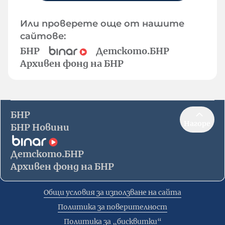
Или проверете още от нашите
сайтове:
БНР
Детското.БНР
Архивен фонд на БНР
БНР
Нагоре
БНР Новини
Детското.БНР
Архивен фонд на БНР
Общи условия за използване на сайта
Политика за поверителност
Политика за „бисквитки“