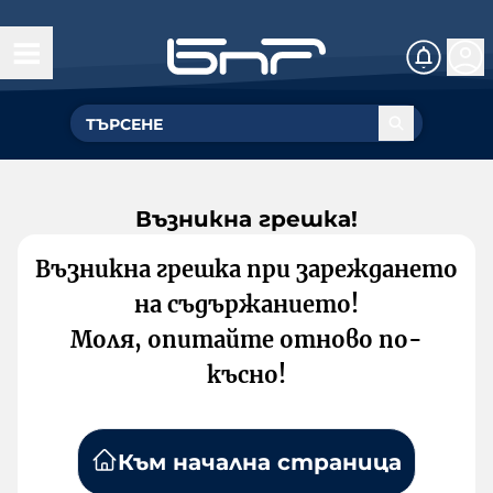
Възникна грешка!
Възникна грешка при зареждането
на съдържанието!
Моля, опитайте отново по-
късно!
Към начална страница