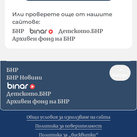
Или проверете още от нашите
сайтове:
БНР
Детското.БНР
Архивен фонд на БНР
БНР
Нагоре
БНР Новини
Детското.БНР
Архивен фонд на БНР
Общи условия за използване на сайта
Политика за поверителност
Политика за „бисквитки“