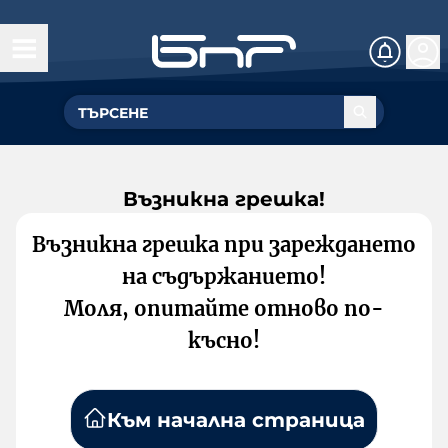
Възникна грешка!
Възникна грешка при зареждането
на съдържанието!
Моля, опитайте отново по-
късно!
Към начална страница