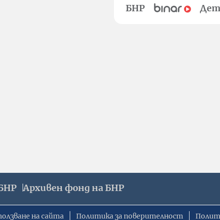
БНР
Дет
БНР
Архивен фонд на БНР
ползване на сайта
Политика за поверителност
Полит