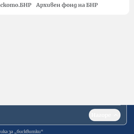
ското.БНР
Архивен фонд на БНР
Нагоре
ика за „бисквитки“