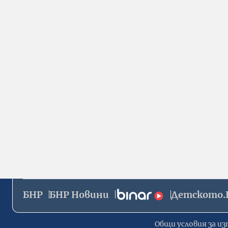
БНР
БНР Новини
Детското.
Общи условия за из