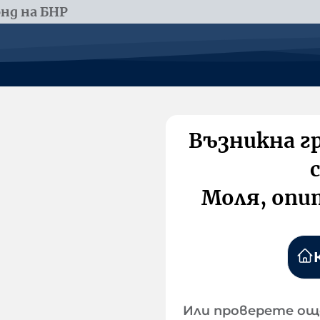
нд на БНР
Възникна г
Моля, опи
Или проверете ощ