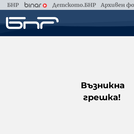
БНР
Детското.БНР
Архивен фо
Възникна
грешка!