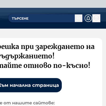
решка при зареждането на
съдържанието!
тайте отново по-късно!
Към начална страница
е от нашите сайтове: