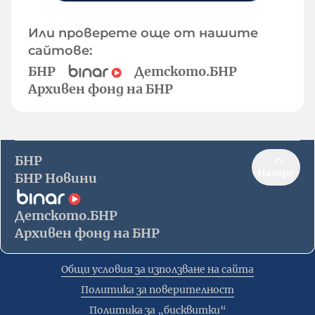
Или проверете още от нашите
сайтове:
БНР
Детското.БНР
Архивен фонд на БНР
БНР
Нагоре
БНР Новини
Детското.БНР
Архивен фонд на БНР
Общи условия за използване на сайта
Политика за поверителност
Политика за „бисквитки“