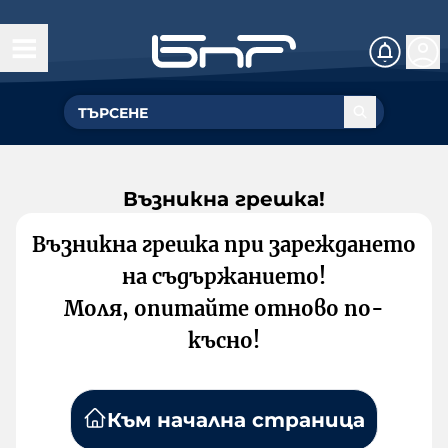
Възникна грешка!
Възникна грешка при зареждането
на съдържанието!
Моля, опитайте отново по-
късно!
Към начална страница