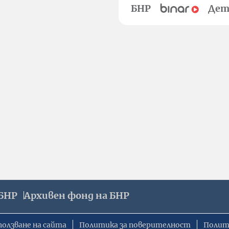
БНР
Дет
БНР
Архивен фонд на БНР
ползване на сайта
Политика за поверителност
Полит