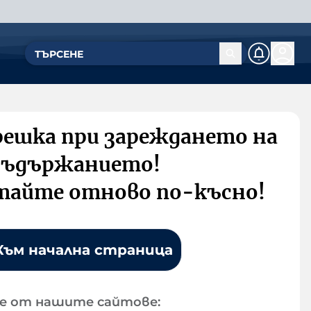
решка при зареждането на
съдържанието!
тайте отново по-късно!
Към начална страница
е от нашите сайтове: