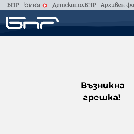
БНР
Детското.БНР
Архивен фо
Възникна
грешка!