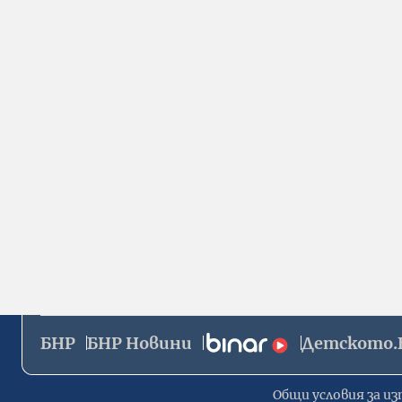
БНР
БНР Новини
Детското.
Общи условия за из