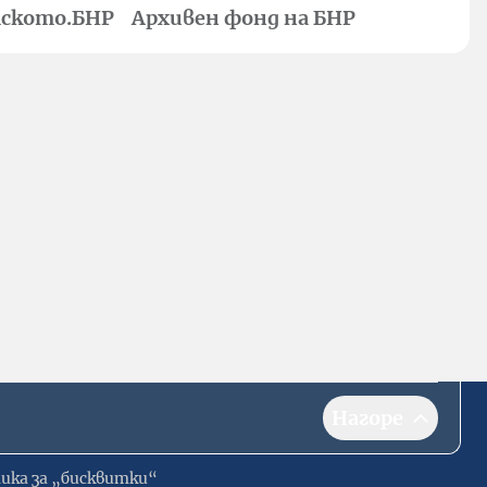
ското.БНР
Архивен фонд на БНР
Нагоре
ика за „бисквитки“