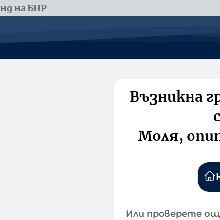
нд на БНР
Възникна г
Моля, опи
Или проверете ощ