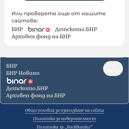
Или проверете още от нашите
сайтове:
БНР
Детското.БНР
Архивен фонд на БНР
БНР
Нагоре
БНР Новини
Детското.БНР
Архивен фонд на БНР
Общи условия за използване на сайта
Политика за поверителност
Политика за „бисквитки“