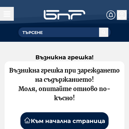
Възникна грешка!
Възникна грешка при зареждането
на съдържанието!
Моля, опитайте отново по-
късно!
Към начална страница