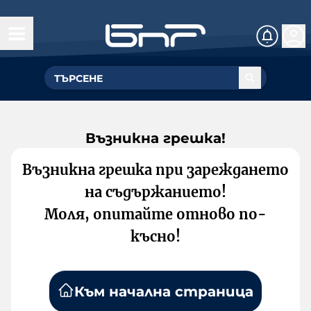
Възникна грешка!
Възникна грешка при зареждането
на съдържанието!
Моля, опитайте отново по-
късно!
Към начална страница