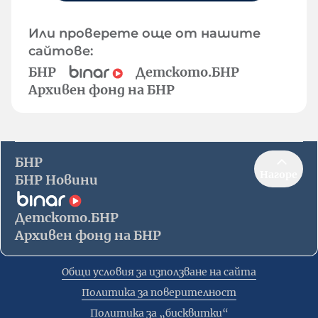
Или проверете още от нашите
сайтове:
БНР
Детското.БНР
Архивен фонд на БНР
БНР
Нагоре
БНР Новини
Детското.БНР
Архивен фонд на БНР
Общи условия за използване на сайта
Политика за поверителност
Политика за „бисквитки“