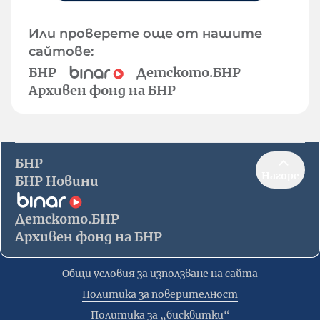
Или проверете още от нашите
сайтове:
БНР
Детското.БНР
Архивен фонд на БНР
БНР
Нагоре
БНР Новини
Детското.БНР
Архивен фонд на БНР
Общи условия за използване на сайта
Политика за поверителност
Политика за „бисквитки“