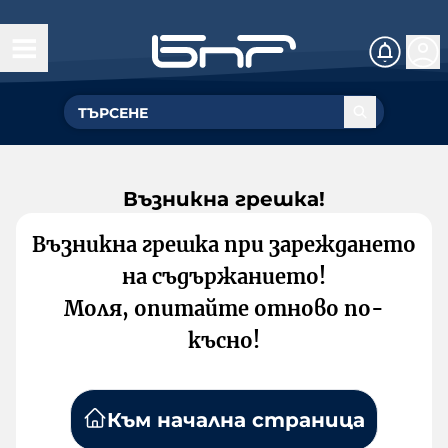
Възникна грешка!
Възникна грешка при зареждането
на съдържанието!
Моля, опитайте отново по-
късно!
Към начална страница