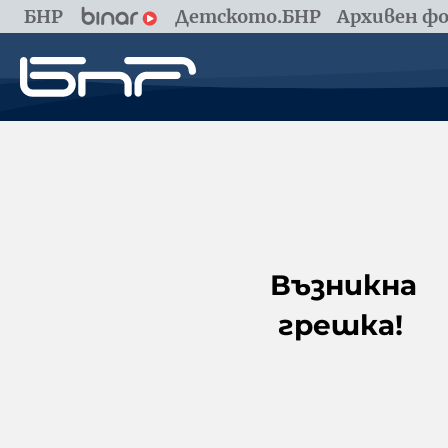
БНР
Детското.БНР
Архивен фо
Възникна
грешка!