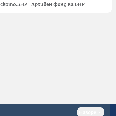
ското.БНР
Архивен фонд на БНР
Нагоре