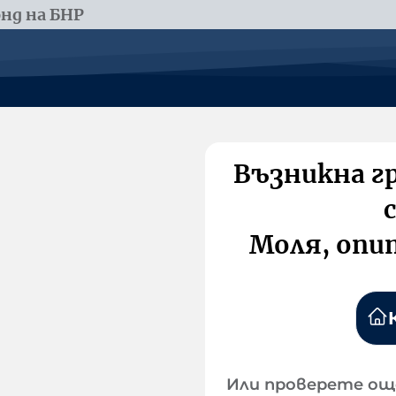
нд на БНР
Възникна г
Моля, опи
Или проверете ощ