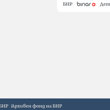
БНР
Дет
БНР
Архивен фонд на БНР