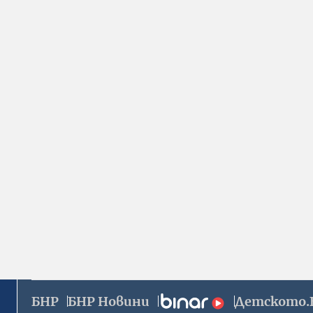
БНР
БНР Новини
Детското.