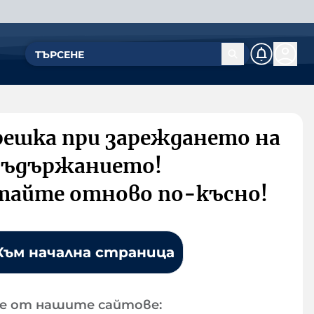
решка при зареждането на
съдържанието!
тайте отново по-късно!
Към начална страница
е от нашите сайтове: