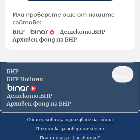
Или проверете още от нашите
сайтове:
БНР
Детското.БНР
Архивен фонд на БНР
БНР
Нагоре
БНР Новини
Детското.БНР
Архивен фонд на БНР
Общи условия за използване на сайта
Политика за поверителност
Политика за „бисквитки“