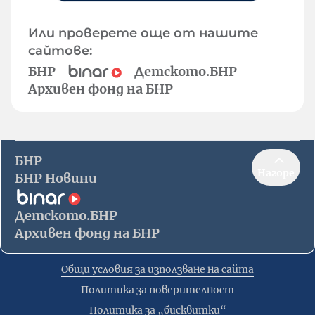
Или проверете още от нашите
сайтове:
БНР
Детското.БНР
Архивен фонд на БНР
БНР
Нагоре
БНР Новини
Детското.БНР
Архивен фонд на БНР
Общи условия за използване на сайта
Политика за поверителност
Политика за „бисквитки“