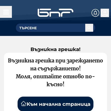
Възникна грешка!
Възникна грешка при зареждането
на съдържанието!
Моля, опитайте отново по-
късно!
Към начална страница