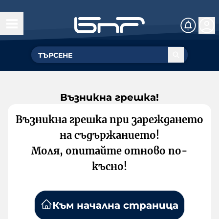
Възникна грешка!
Възникна грешка при зареждането
на съдържанието!
Моля, опитайте отново по-
късно!
Към начална страница