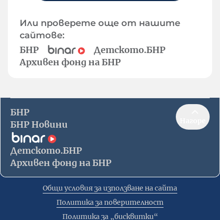
Или проверете още от нашите
сайтове:
БНР
Детското.БНР
Архивен фонд на БНР
БНР
Нагоре
БНР Новини
Детското.БНР
Архивен фонд на БНР
Общи условия за използване на сайта
Политика за поверителност
Политика за „бисквитки“