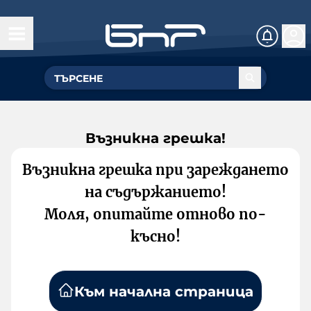
Възникна грешка!
Възникна грешка при зареждането
на съдържанието!
Моля, опитайте отново по-
късно!
Към начална страница