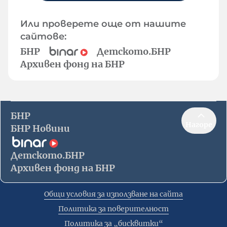
Или проверете още от нашите
сайтове:
БНР
Детското.БНР
Архивен фонд на БНР
БНР
Нагоре
БНР Новини
Детското.БНР
Архивен фонд на БНР
Общи условия за използване на сайта
Политика за поверителност
Политика за „бисквитки“