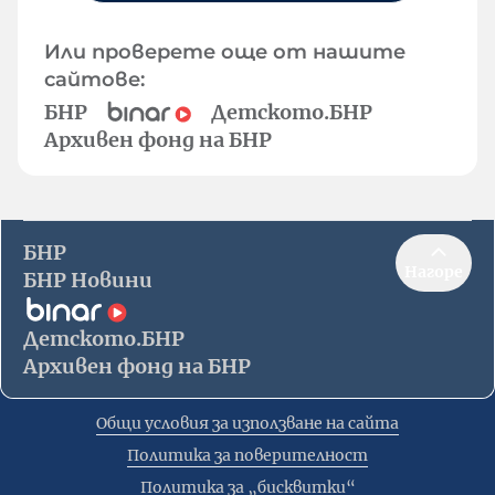
Или проверете още от нашите
сайтове:
БНР
Детското.БНР
Архивен фонд на БНР
БНР
Нагоре
БНР Новини
Детското.БНР
Архивен фонд на БНР
Общи условия за използване на сайта
Политика за поверителност
Политика за „бисквитки“