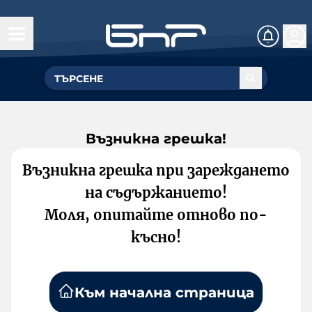
Възникна грешка!
Възникна грешка при зареждането
на съдържанието!
Моля, опитайте отново по-
късно!
Към начална страница