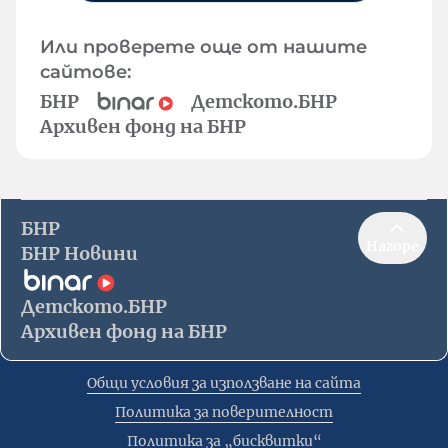
Или проверете още от нашите
сайтове:
БНР
Детското.БНР
Архивен фонд на БНР
БНР
Нагоре
БНР Новини
Детското.БНР
Архивен фонд на БНР
Общи условия за използване на сайта
Политика за поверителност
Политика за „бисквитки“