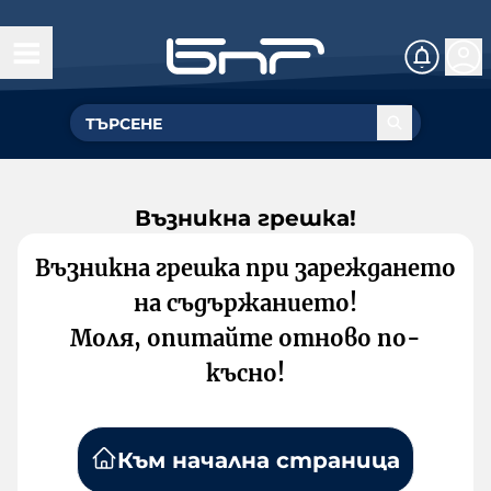
Възникна грешка!
Възникна грешка при зареждането
на съдържанието!
Моля, опитайте отново по-
късно!
Към начална страница