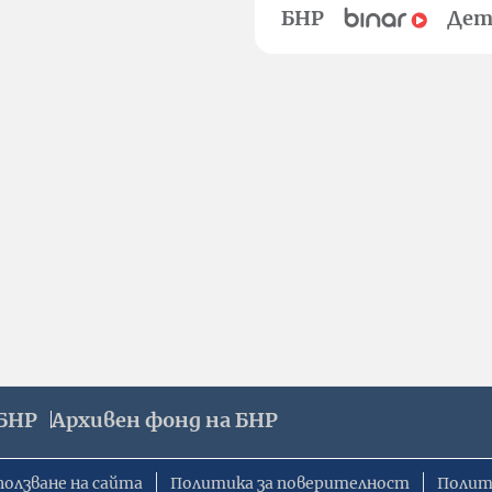
БНР
Дет
БНР
Архивен фонд на БНР
ползване на сайта
Политика за поверителност
Полит