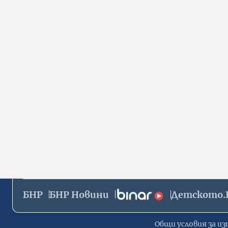
БНР
БНР Новини
Детското.
Общи условия за из