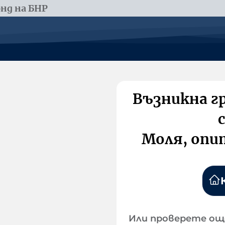
нд на БНР
Възникна г
Моля, опи
Или проверете ощ