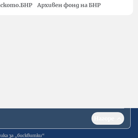
ското.БНР
Архивен фонд на БНР
Нагоре
ика за „бисквитки“