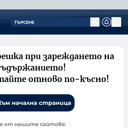
решка при зареждането на
съдържанието!
тайте отново по-късно!
Към начална страница
е от нашите сайтове: