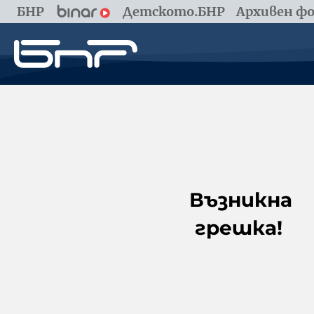
БНР
Детското.БНР
Архивен фо
Възникна
грешка!