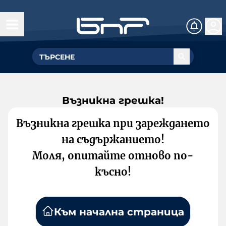
Възникна грешка!
Възникна грешка при зареждането
на съдържанието!
Моля, опитайте отново по-
късно!
Към начална страница