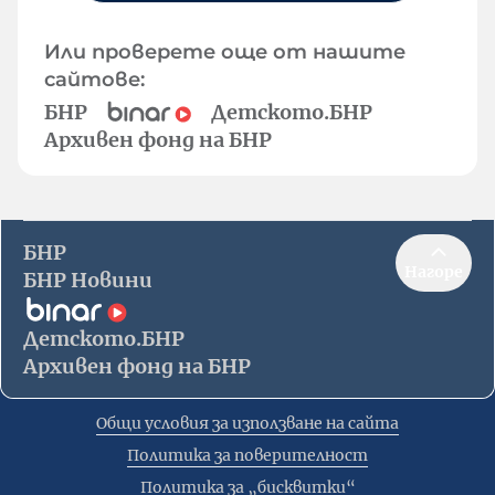
Или проверете още от нашите
сайтове:
БНР
Детското.БНР
Архивен фонд на БНР
БНР
Нагоре
БНР Новини
Детското.БНР
Архивен фонд на БНР
Общи условия за използване на сайта
Политика за поверителност
Политика за „бисквитки“