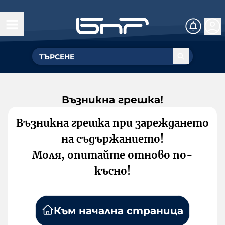
Възникна грешка!
Възникна грешка при зареждането
на съдържанието!
Моля, опитайте отново по-
късно!
Към начална страница