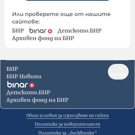
Или проверете още от нашите
сайтове:
БНР
Детското.БНР
Архивен фонд на БНР
БНР
Нагоре
БНР Новини
Детското.БНР
Архивен фонд на БНР
Общи условия за използване на сайта
Политика за поверителност
Политика за „бисквитки“