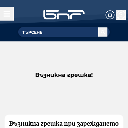
Възникна грешка!
Възникна грешка при зареждането