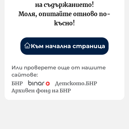
на съдържанието!
Моля, опитайте отново по-
късно!
Към начална страница
Или проверете още от нашите
сайтове:
БНР
Детското.БНР
Архивен фонд на БНР