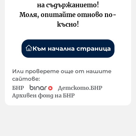
на съдържанието!
Моля, опитайте отново по-
късно!
Към начална страница
Или проверете още от нашите
сайтове:
БНР
Детското.БНР
Архивен фонд на БНР