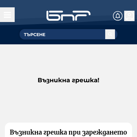
Възникна грешка!
Възникна грешка при зареждането