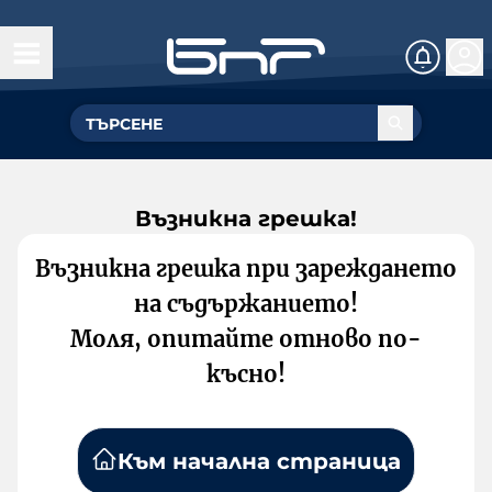
Възникна грешка!
Възникна грешка при зареждането
на съдържанието!
Моля, опитайте отново по-
късно!
Към начална страница