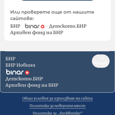
Или проверете още от нашите
сайтове:
БНР
Детското.БНР
Архивен фонд на БНР
БНР
Нагоре
БНР Новини
Детското.БНР
Архивен фонд на БНР
Общи условия за използване на сайта
Политика за поверителност
Политика за „бисквитки“