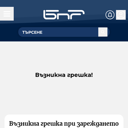
Възникна грешка!
Възникна грешка при зареждането