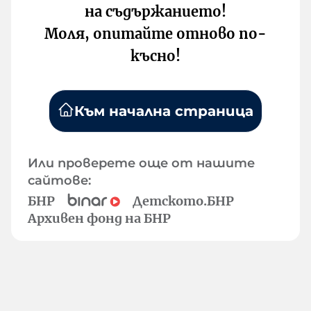
на съдържанието!
Моля, опитайте отново по-
късно!
Към начална страница
Или проверете още от нашите
сайтове:
БНР
Детското.БНР
Архивен фонд на БНР