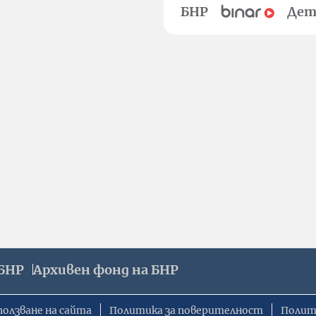
БНР
Дет
БНР
Архивен фонд на БНР
ползване на сайта
Политика за поверителност
Полит