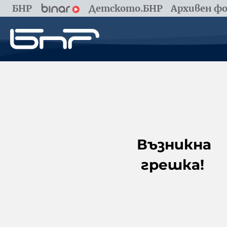
БНР
Детското.БНР
Архивен фо
Възникна
грешка!