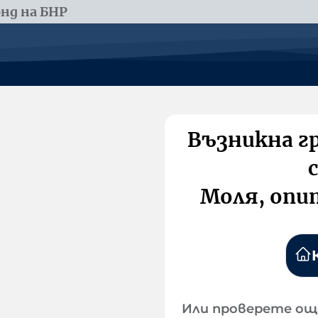
нд на БНР
Възникна г
Моля, опи
Или проверете ощ