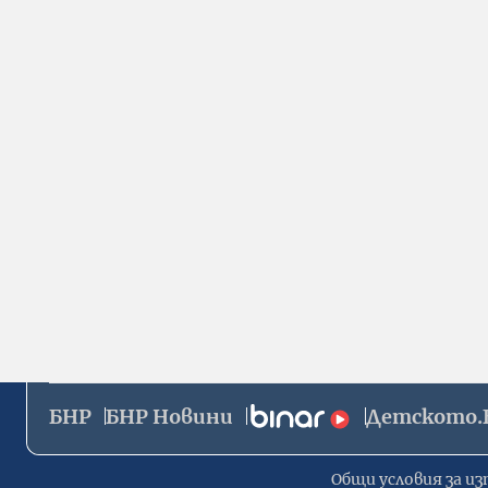
БНР
БНР Новини
Детското.
Общи условия за из