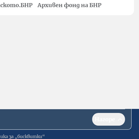
ското.БНР
Архивен фонд на БНР
Нагоре
ика за „бисквитки“