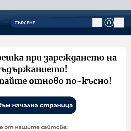
решка при зареждането на
съдържанието!
тайте отново по-късно!
Към начална страница
е от нашите сайтове: