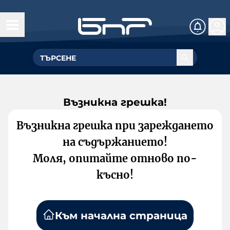
Възникна грешка!
Възникна грешка при зареждането
на съдържанието!
Моля, опитайте отново по-
късно!
Към начална страница