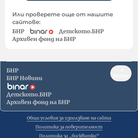
Или проверете още от нашите
сайтове:
БНР
Детското.БНР
Архивен фонд на БНР
БНР
Нагоре
БНР Новини
Детското.БНР
Архивен фонд на БНР
Общи условия за използване на сайта
Политика за поверителност
Политика за „бисквитки“