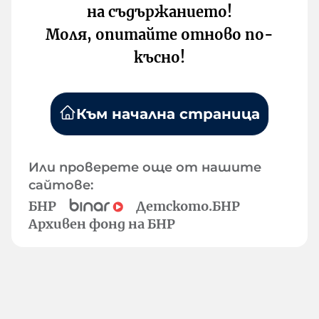
на съдържанието!
Моля, опитайте отново по-
късно!
Към начална страница
Или проверете още от нашите
сайтове:
БНР
Детското.БНР
Архивен фонд на БНР