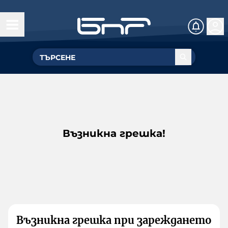
Възникна грешка!
Възникна грешка при зареждането