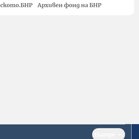
ското.БНР
Архивен фонд на БНР
Нагоре