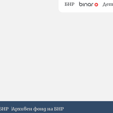
БНР
Дет
БНР
Архивен фонд на БНР