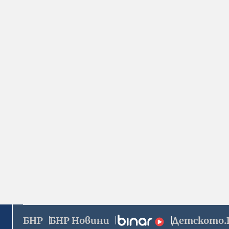
БНР
БНР Новини
Детското.