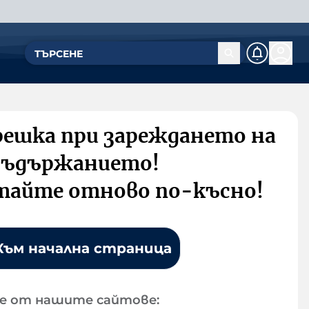
решка при зареждането на
съдържанието!
тайте отново по-късно!
Към начална страница
е от нашите сайтове: