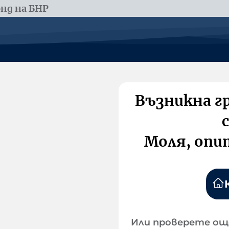
нд на БНР
Възникна г
Моля, опи
Или проверете ощ