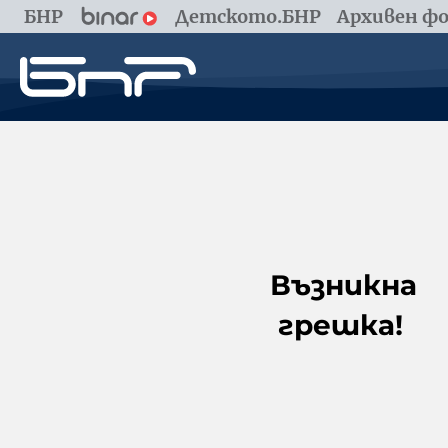
БНР
Детското.БНР
Архивен фо
Възникна
грешка!