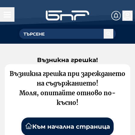
Възникна грешка!
Възникна грешка при зареждането
на съдържанието!
Моля, опитайте отново по-
късно!
Към начална страница