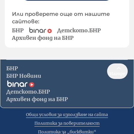
Или проверете още от нашите
сайтове:
БНР
Детското.БНР
Архивен фонд на БНР
БНР
Нагоре
БНР Новини
Детското.БНР
Архивен фонд на БНР
Общи условия за използване на сайта
Политика за поверителност
Политика за „бисквитки“