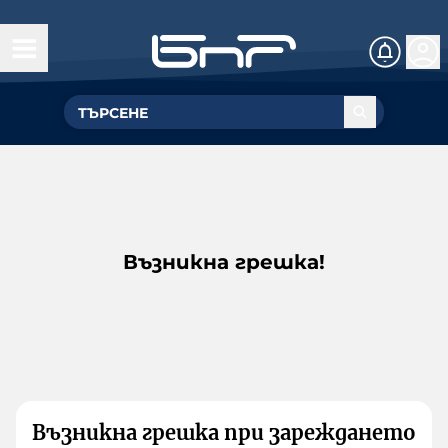
Възникна грешка!
Възникна грешка при зареждането