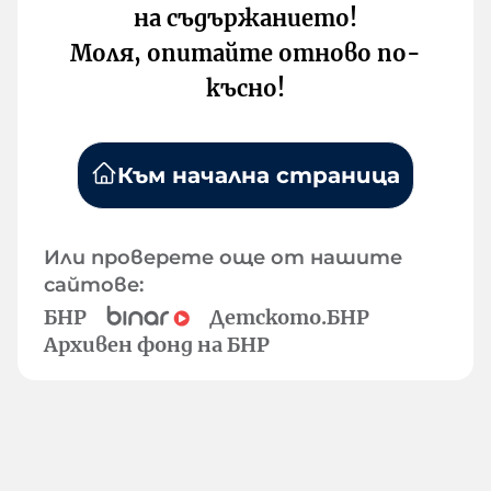
на съдържанието!
Моля, опитайте отново по-
късно!
Към начална страница
Или проверете още от нашите
сайтове:
БНР
Детското.БНР
Архивен фонд на БНР