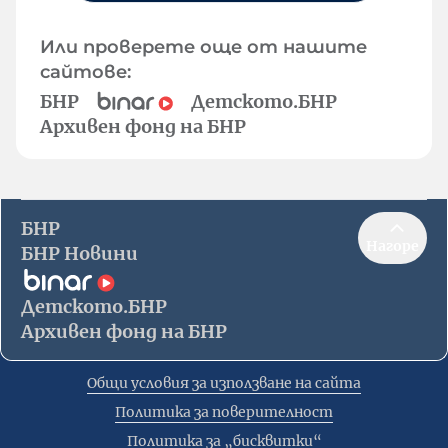
Или проверете още от нашите
сайтове:
БНР
Детското.БНР
Архивен фонд на БНР
БНР
Нагоре
БНР Новини
Детското.БНР
Архивен фонд на БНР
Общи условия за използване на сайта
Политика за поверителност
Политика за „бисквитки“