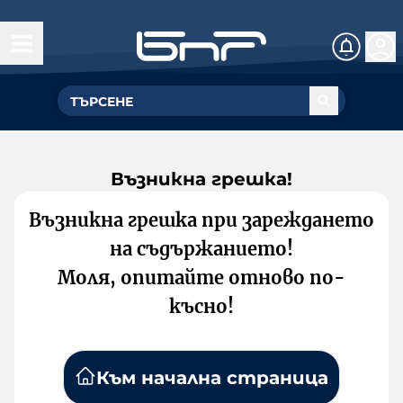
Възникна грешка!
Възникна грешка при зареждането
на съдържанието!
Моля, опитайте отново по-
късно!
Към начална страница