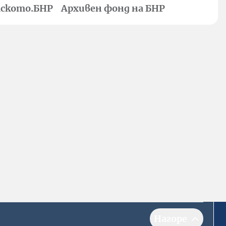
ското.БНР
Архивен фонд на БНР
Нагоре