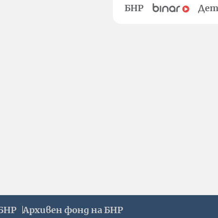
БНР
Дет
БНР
Архивен фонд на БНР