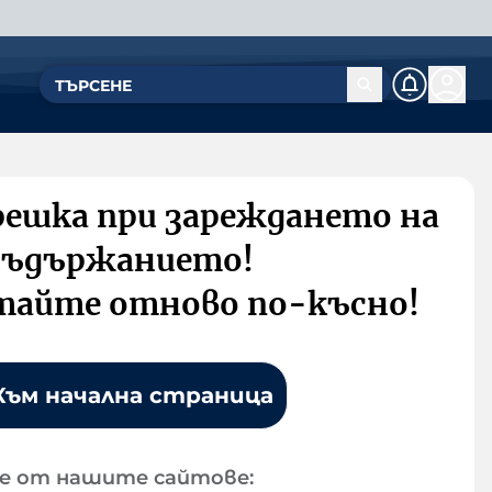
решка при зареждането на
съдържанието!
тайте отново по-късно!
Към начална страница
е от нашите сайтове: