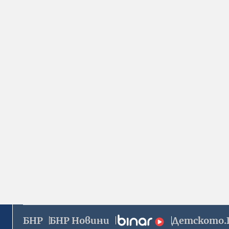
БНР
БНР Новини
Детското.