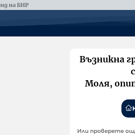
нд на БНР
Възникна г
Моля, опи
Или проверете ощ