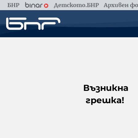
БНР
Детското.БНР
Архивен фо
Възникна
грешка!