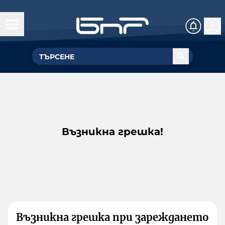
Възникна грешка!
Възникна грешка при зареждането