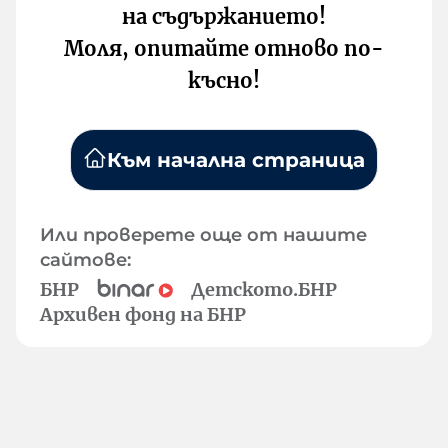
на съдържанието!
Моля, опитайте отново по-
късно!
Към начална страница
Или проверете още от нашите
сайтове:
БНР
Детското.БНР
Архивен фонд на БНР