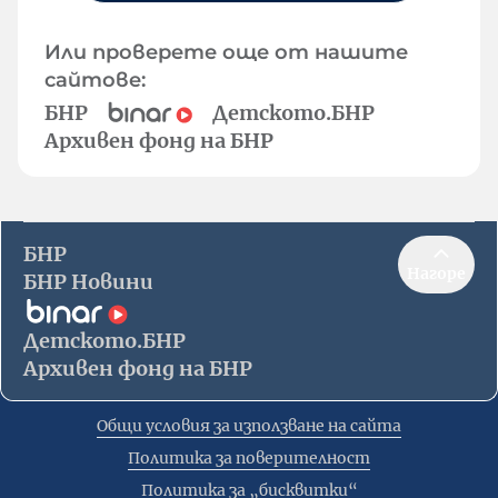
Или проверете още от нашите
сайтове:
БНР
Детското.БНР
Архивен фонд на БНР
БНР
Нагоре
БНР Новини
Детското.БНР
Архивен фонд на БНР
Общи условия за използване на сайта
Политика за поверителност
Политика за „бисквитки“