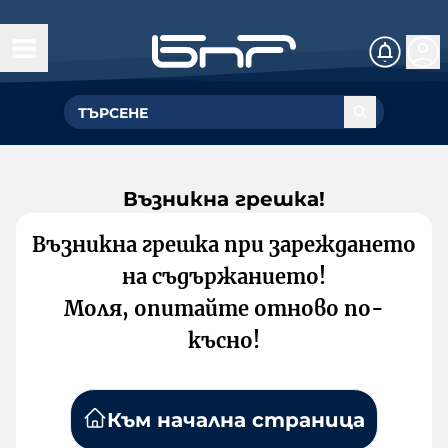
Възникна грешка!
Възникна грешка при зареждането
на съдържанието!
Моля, опитайте отново по-
късно!
Към начална страница