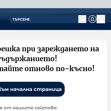
решка при зареждането на
съдържанието!
тайте отново по-късно!
Към начална страница
е от нашите сайтове: