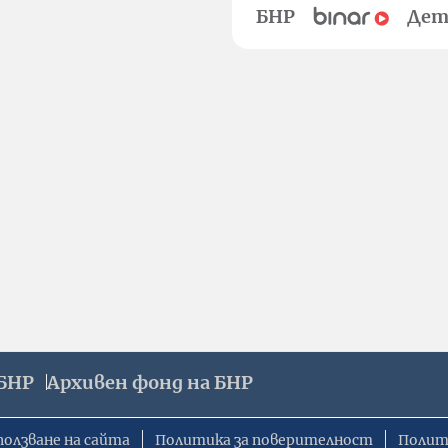
БНР
Дет
БНР
Архивен фонд на БНР
ползване на сайта
Политика за поверителност
Полит