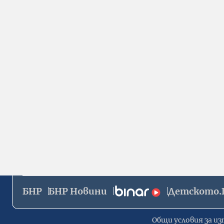
БНР
БНР Новини
Детското.
Общи условия за из