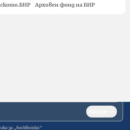
ското.БНР
Архивен фонд на БНР
Нагоре
ика за „бисквитки“