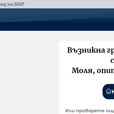
нд на БНР
Възникна г
Моля, опи
Или проверете ощ