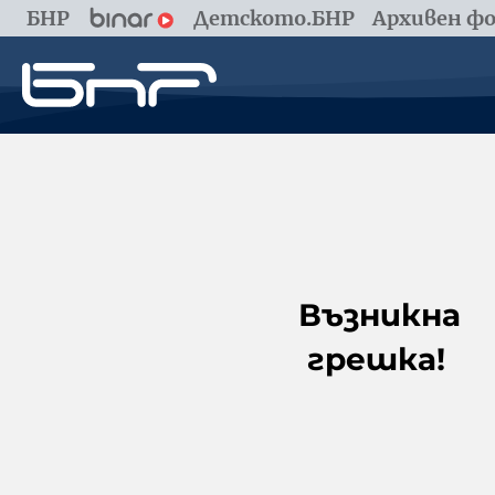
БНР
Детското.БНР
Архивен фо
Възникна
грешка!