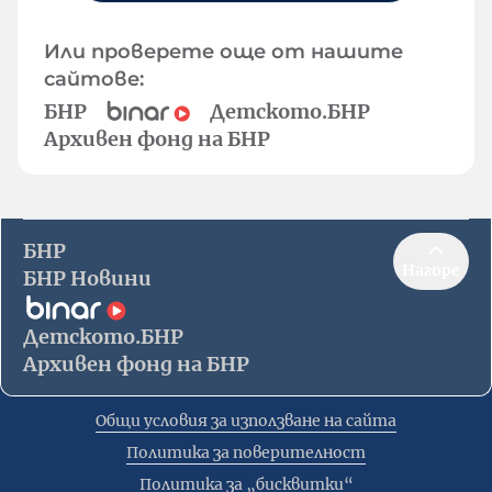
Или проверете още от нашите
сайтове:
БНР
Детското.БНР
Архивен фонд на БНР
БНР
Нагоре
БНР Новини
Детското.БНР
Архивен фонд на БНР
Общи условия за използване на сайта
Политика за поверителност
Политика за „бисквитки“