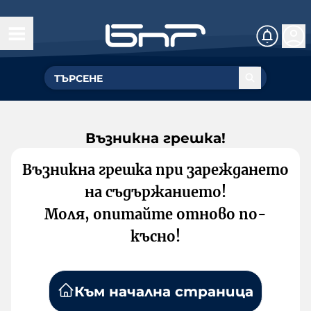
Възникна грешка!
Възникна грешка при зареждането
на съдържанието!
Моля, опитайте отново по-
късно!
Към начална страница