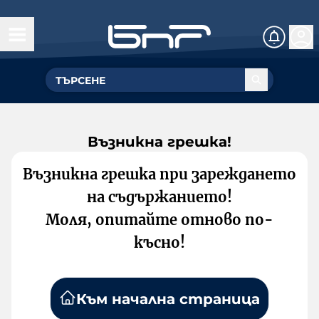
Възникна грешка!
Възникна грешка при зареждането
на съдържанието!
Моля, опитайте отново по-
късно!
Към начална страница