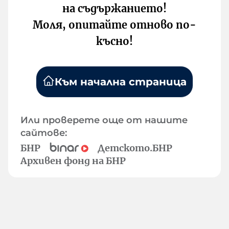
на съдържанието!
Моля, опитайте отново по-
късно!
Към начална страница
Или проверете още от нашите
сайтове:
БНР
Детското.БНР
Архивен фонд на БНР