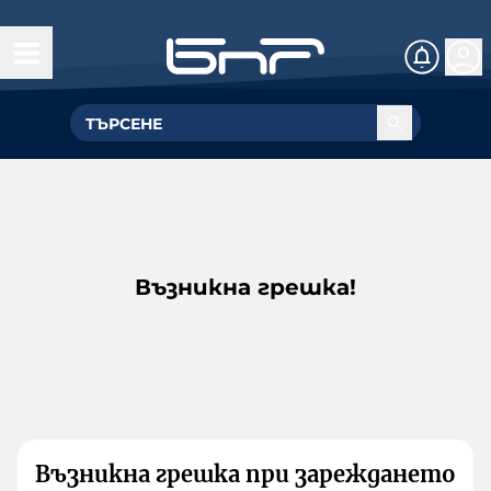
Възникна грешка!
Възникна грешка при зареждането