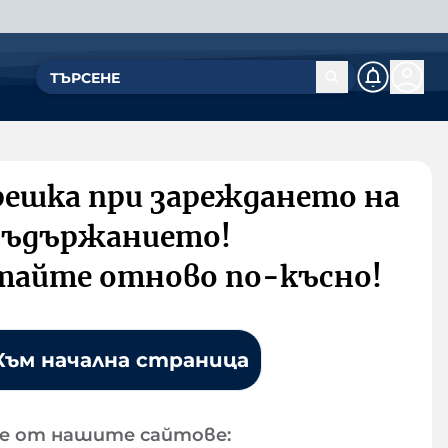
решка при зареждането на
съдържанието!
тайте отново по-късно!
Към начална страница
е от нашите сайтове: