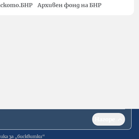
ското.БНР
Архивен фонд на БНР
Нагоре
ика за „бисквитки“