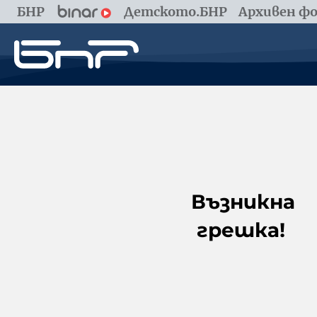
БНР
Детското.БНР
Архивен фо
Възникна
грешка!