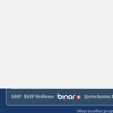
БНР
БНР Новини
Детското.
Общи условия за из