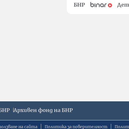
БНР
Дет
БНР
Архивен фонд на БНР
ползване на сайта
Политика за поверителност
Полит