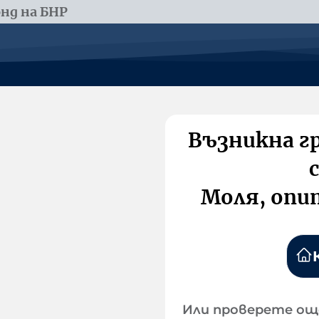
нд на БНР
Възникна г
Моля, опи
Или проверете ощ