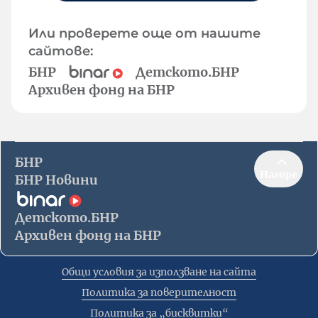
Или проверете още от нашите
сайтове:
БНР
Детското.БНР
Архивен фонд на БНР
БНР
Нагоре
БНР Новини
Детското.БНР
Архивен фонд на БНР
Общи условия за използване на сайта
Политика за поверителност
Политика за „бисквитки“