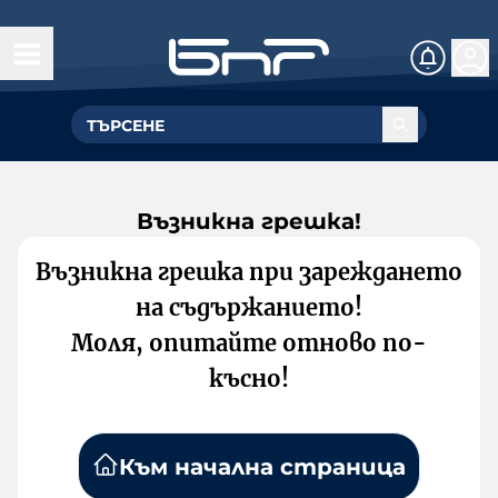
Възникна грешка!
Възникна грешка при зареждането
на съдържанието!
Моля, опитайте отново по-
късно!
Към начална страница